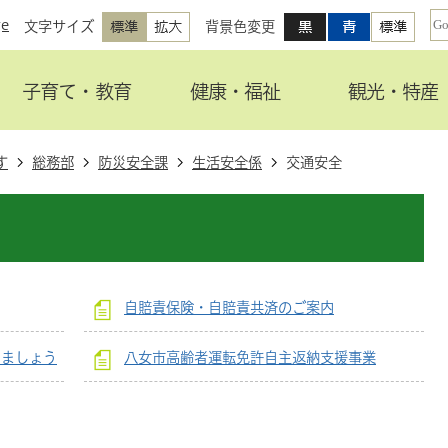
ge
文字サイズ
背景色変更
子育て・教育
健康・福祉
観光・特産
す
総務部
防災安全課
生活安全係
交通安全
自賠責保険・自賠責共済のご案内
りましょう
八女市高齢者運転免許自主返納支援事業