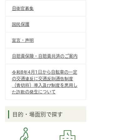
自衛官募集
国民保護
宣言・声明
自賠責保険・自賠責共済のご案内
令和8年4月1日から自転車の一定
の交通違反に交通反則通告制度
（青切符）導入及び制度を悪用し
た詐欺の発生について
目的・場面別で探す