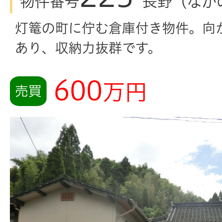
物件番号
長野（なが
灯篭の町に佇む倉庫付き物件。向
あり、収納力抜群です。
600
万円
売買