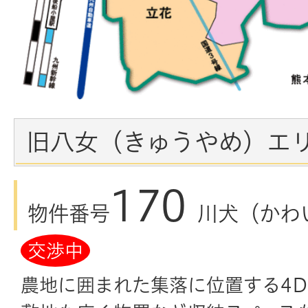
旧八女（きゅうやめ）エ
170
物件番号
川犬（かわ
交渉中
農地に囲まれた集落に位置する4D