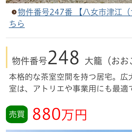
物件番号247番 【八女市津江
ちら
248
物件番号
大籠（おお
本格的な茶室空間を持つ居宅。広
室は、アトリエや事業用にも最適
880
万円
売買