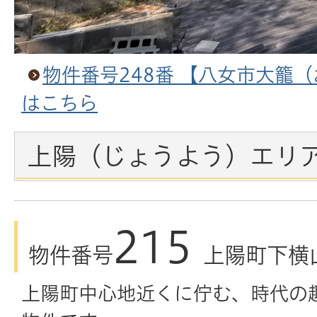
物件番号248番 【八女市大籠
はこちら
上陽（じょうよう）エリ
215
物件番号
上陽町下横
上陽町中心地近くに佇む、時代の