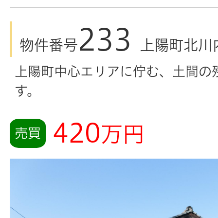
233
物件番号
上陽町北川
上陽町中心エリアに佇む、土間の
す。
420
万円
売買