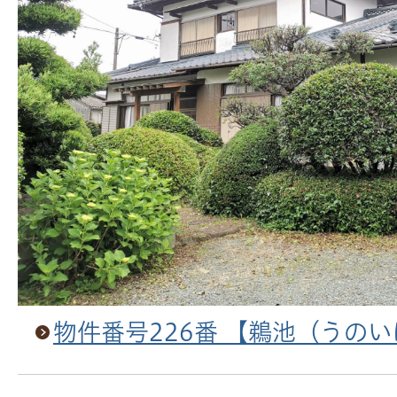
物件番号226番 【鵜池（うの