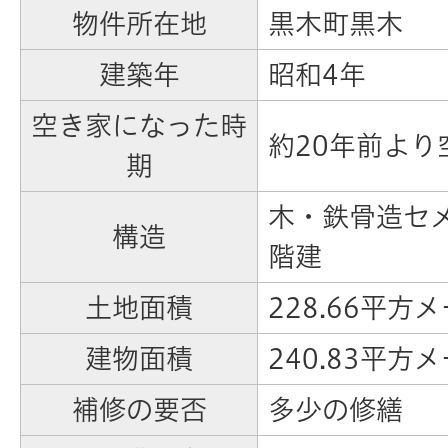
物件所在地
黒木町黒木
建築年
昭和4年
空き家になった時
約20年前より
期
木・鉄骨造セ
構造
階建
土地面積
228.66平方
建物面積
240.83平方
補修の要否
多少の修繕