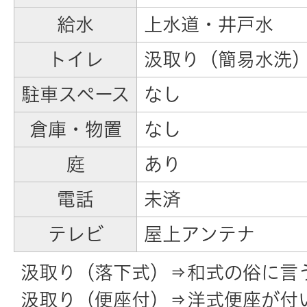
給水
上水道・井戸水
トイレ
汲取り（簡易水洗
駐車スペース
なし
倉庫・物置
なし
庭
あり
電話
未済
テレビ
屋上アンテナ
汲取り（落下式）⇒和式の俗に言
汲取り（便座付）⇒洋式便座が付