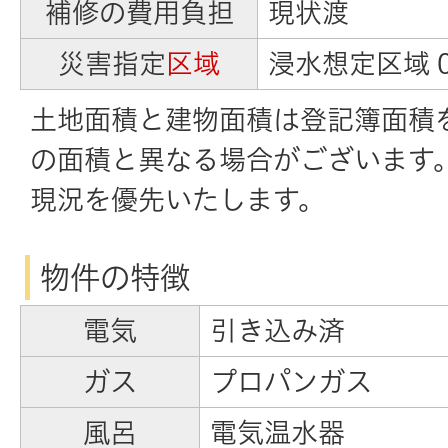
補修の費用負担
現状渡
災害指定
区域
浸水想定区域 0
土地面積と建物面積は登記簿面積
の面積と異なる場合がございます
現況を優先いたします。
物件の特徴
電気
引き込み済
ガス
プロパンガス
風呂
電気温水器