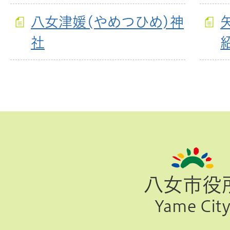
八女津媛(やめつひめ)神
社
ペ
ー
ジ
八女市役
TOP
Yame Cit
へ