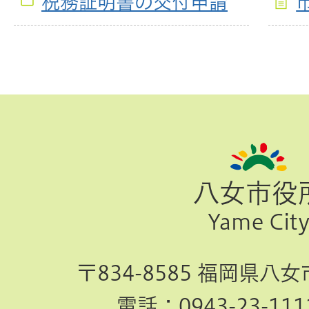
税務証明書の交付申請
ペ
ー
ジ
八女市役
TOP
Yame Cit
へ
〒834-8585 福岡県八
電話：
0943-23-111