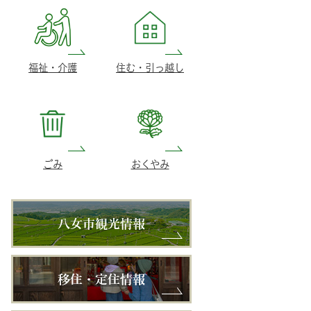
福祉・介護
住む・引っ越し
ごみ
おくやみ