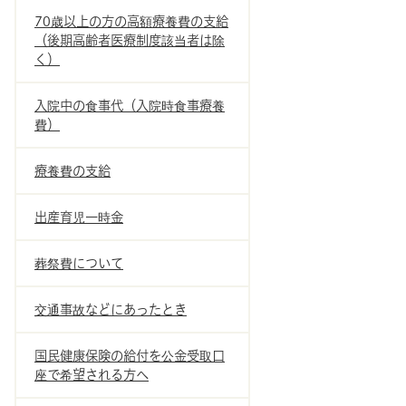
70歳以上の方の高額療養費の支給
（後期高齢者医療制度該当者は除
く）
入院中の食事代（入院時食事療養
費）
療養費の支給
出産育児一時金
葬祭費について
交通事故などにあったとき
国民健康保険の給付を公金受取口
座で希望される方へ