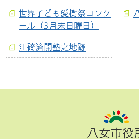
世界子ども愛樹祭コンク
ール（3月末日曜日）
江碕済開塾之地跡
ペ
ー
ジ
八女市役
TOP