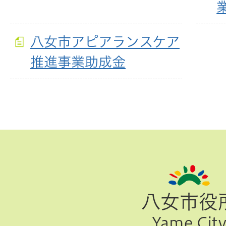
八女市アピアランスケア
推進事業助成金
ペ
ー
ジ
八女市役
TOP
Yame Cit
へ