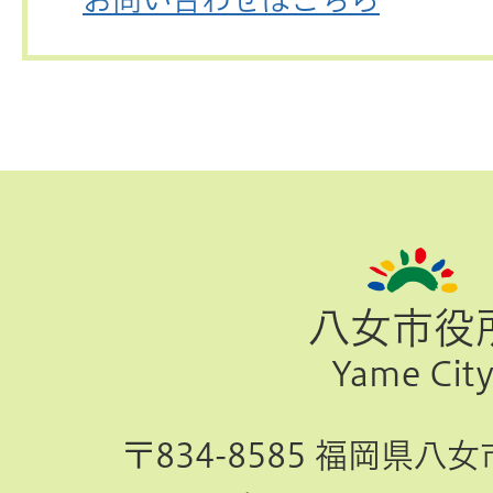
ペ
ー
ジ
八女市役
TOP
Yame Cit
へ
〒834-8585 福岡県八