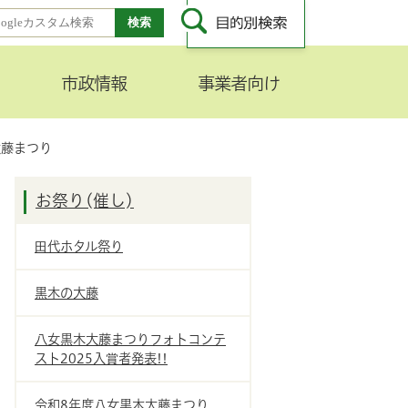
市政情報
事業者向け
大藤まつり
お祭り(催し)
田代ホタル祭り
黒木の大藤
八女黒木大藤まつりフォトコンテ
スト2025入賞者発表!!
令和8年度八女黒木大藤まつり