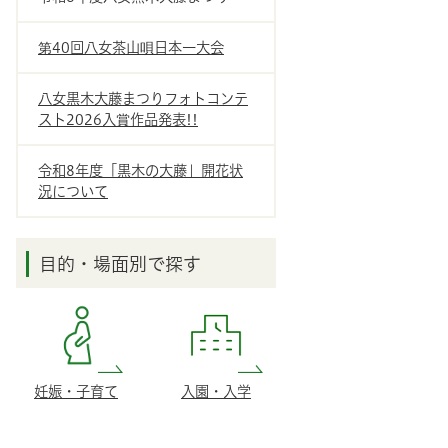
第40回八女茶山唄日本一大会
八女黒木大藤まつりフォトコンテ
スト2026入賞作品発表!!
令和8年度「黒木の大藤」開花状
況について
目的・場面別で探す
妊娠・子育て
入園・入学