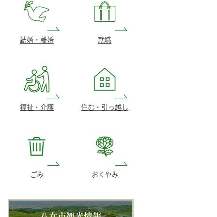
結婚・離婚
就職
福祉・介護
住む・引っ越し
ごみ
おくやみ