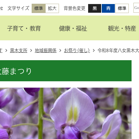
ge
文字サイズ
背景色変更
子育て・教育
健康・福祉
観光・特産
す
黒木支所
地域振興係
お祭り(催し)
令和8年度八女黒木
大藤まつり