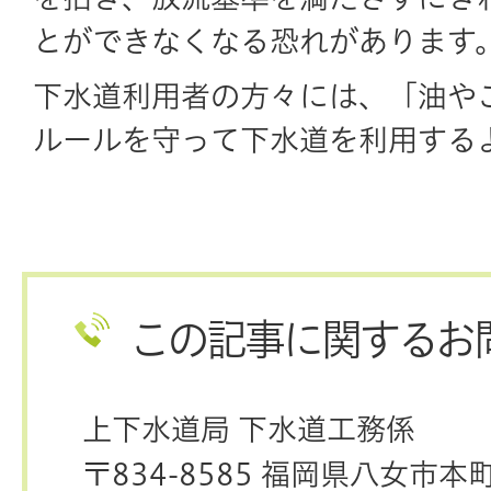
とができなくなる
恐
れがあります
下水道利用者
の
方々
には、「
油
や
ルールを
守
って
下水道
を
利用
する
この記事に関するお
上下水道局 下水道工務係
〒834-8585 福岡県八女市本