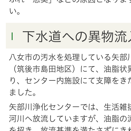
い。
下水道への異物流
八女市の汚水を処理している
矢部
（
筑後市
島田
地区）
にて、
油脂
状
り、センター
内
施設
にて
支障
をき
ました。
矢部川
浄化
センターでは、
生活
雑
河川
へ
放流
していますが、
油脂
の
を
招
き、
放流
基準
を
満
たさずにき