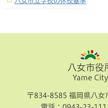
八女市立学校の休校基準
ペ
ー
ジ
八女市役
TOP
Yame Cit
へ
〒834-8585 福岡県八
電話：
0943-23-111