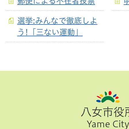
郵便による不在者投票
選挙:みんなで徹底しよ
う!「三ない運動」
ペ
ー
ジ
八女市役
TOP
Yame Cit
へ