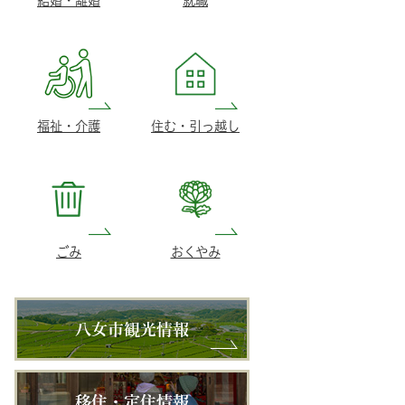
結婚・離婚
就職
福祉・介護
住む・引っ越し
ごみ
おくやみ