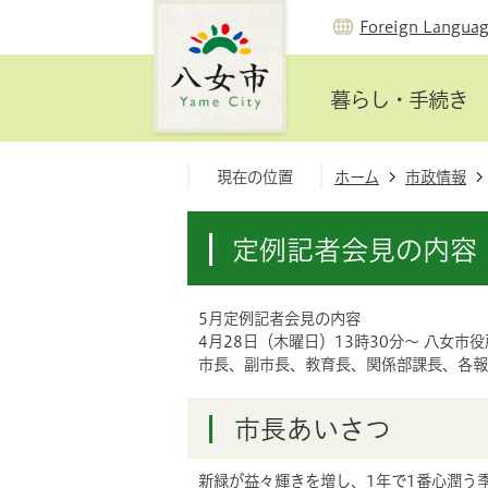
Foreign Langua
暮らし・手続き
現在の位置
ホーム
市政情報
定例記者会見の内容（
5月定例記者会見の内容
4月28日（木曜日）13時30分～ 八女市役
市長、副市長、教育長、関係部課長、各報
市長あいさつ
新緑が益々輝きを増し、1年で1番心潤う