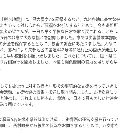
く「熊本地震」は、最大震度7を記録するなど、九州各地に甚大な被
れた方々に対し心からご冥福をお祈りするとともに、今も避難所
災者の皆さんが、一日も早く平穏な日常を取り戻されることを心
度5弱の非常に大きな揺れを記録しました。市では災害警戒本部設
の安全を確保するとともに、被害の調査にあたりました。人命に
れ、落石により矢部地区の国道442号等に通行止め箇所が発生し
日も早い復旧をお願い致しました。これらについては、国・県に
より片側通行を開始しました。今後も関係機関の協力を得ながら早
。
しても被災地に対する様々な形での継続的な支援を行っていきま
金活動、支援物資の収集・搬送に取り組みました。支援物資につ
と連携し、これまでに熊本市、菊池市、日本で最も美しい村連合
送り届けています。
けて職員6名を熊本県益城町に派遣し、避難所の運営支援を行ってい
訪問し、西村町長から被災の状況をお聞きするとともに、八女市も