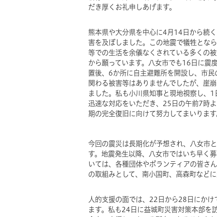
だき厚くお礼申しあげます。
熊本県や大分県を中心に4月14日から続
害を及ぼしました。この地震で犠牲となら
等での生活を余儀なくされている多くの被
から願っています。八女市でも16日に震
置後、6か所に自主避難所を開設し、市民
関わる被害等はありませんでしたが、崖崩
ました。私も小川県知事と現地視察し、1
迅速な対応をいただき、25日の午前7時
期の完全復旧に向けて努力してまいります
今回の震災は長期化が予想され、八女市と
す。地震発生以降、八女市ではいち早く募
いては、各種団体やボランティアの皆さん
の取組みとして、南小国町、高森町などに
人的支援の面では、22日から28日にか
ます。私も24日に益城町災害対策本部を