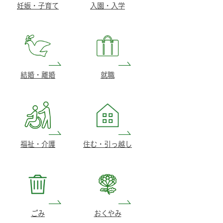
妊娠・子育て
入園・入学
結婚・離婚
就職
福祉・介護
住む・引っ越し
ごみ
おくやみ