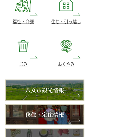
福祉・介護
住む・引っ越し
ごみ
おくやみ