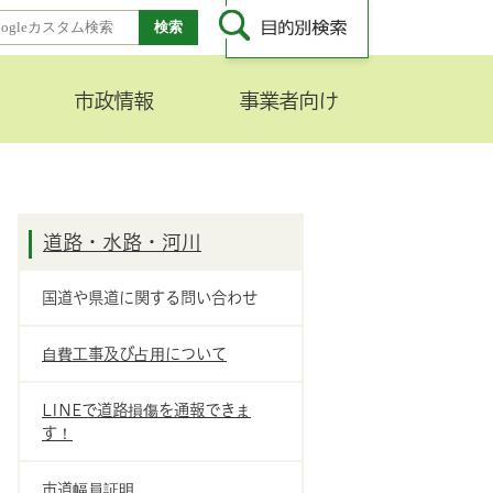
市政情報
事業者向け
道路・水路・河川
国道や県道に関する問い合わせ
自費工事及び占用について
LINEで道路損傷を通報できま
す！
市道幅員証明