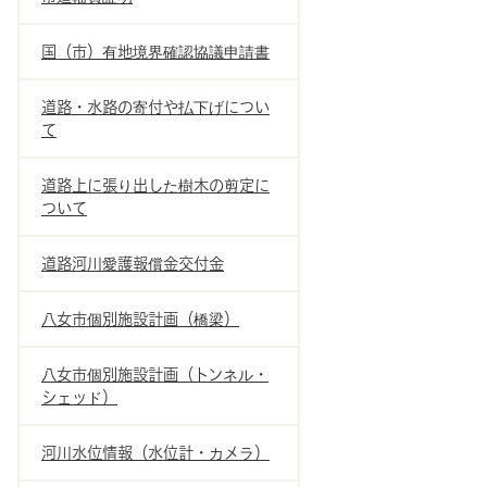
国（市）有地境界確認協議申請書
道路・水路の寄付や払下げについ
て
道路上に張り出した樹木の剪定に
ついて
道路河川愛護報償金交付金
八女市個別施設計画（橋梁）
八女市個別施設計画（トンネル・
シェッド）
河川水位情報（水位計・カメラ）