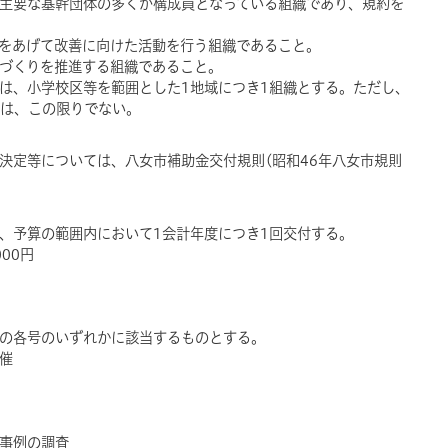
する主要な基幹団体の多くが構成員となっている組織であり、規約を
地域をあげて改善に向けた活動を行う組織であること。
ちづくりを推進する組織であること。
織は、小学校区等を範囲とした1地域につき1組織とする。ただし、
は、この限りでない。
、決定等については、八女市補助金交付規則(昭和46年八女市規則
し、予算の範囲内において1会計年度につき1回交付する。
00円
次の各号のいずれかに該当するものとする。
開催
地事例の調査