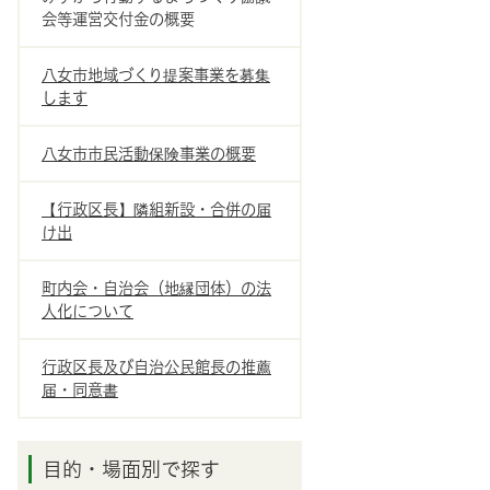
会等運営交付金の概要
八女市地域づくり提案事業を募集
します
八女市市民活動保険事業の概要
【行政区長】隣組新設・合併の届
け出
町内会・自治会（地縁団体）の法
人化について
行政区長及び自治公民館長の推薦
届・同意書
目的・場面別で探す