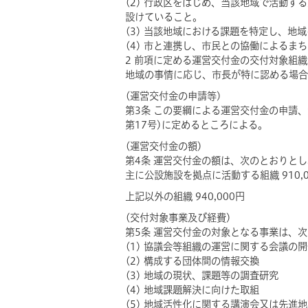
(2) 行政区をはじめ、当該地域で活動
設けていること。
(3) 当該地域における課題を特定し、
(4) 市と連携し、市民との協働によるま
2 前項に定める運営交付金の交付対象組
地域の事情に応じ、市長が特に認める場合
(運営交付金の申請等)
第3条 この要綱による運営交付金の申請
第17号)に定めるところによる。
(運営交付金の額)
第4条 運営交付金の額は、次のとおりと
主に公設施設を拠点に活動する組織 910,0
上記以外の組織 940,000円
(交付対象事業及び経費)
第5条 運営交付金の対象となる事業は、
(1) 協議会等組織の運営に関する会議の
(2) 構成する団体間の情報交換
(3) 地域の現状、課題等の調査研究
(4) 地域課題解決に向けた取組
(5) 地域活性化に関する講演会又は先進