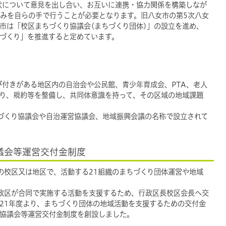
状について意見を出し合い、お互いに連携・協力関係を構築しなが
みを自らの手で行うことが必要となります。旧八女市の第5次八女
、市は「校区まちづくり協議会(まちづくり団体)」の設立を進め、
づくり」を推進すると定めています。
付きがある地区内の自治会や公民館、青少年育成会、PTA、老人
り、規約等を整備し、共同体意識を持って、その区域の地域課題
づくり協議会や自治運営協議会、地域振興会議の名称で設立されて
議会等運営交付金制度
の校区又は地区で、活動する21組織のまちづくり団体運営や地域
政区が合同で実施する活動を支援するため、行政区長校区会長へ交
21年度より、まちづくり団体の地域活動を支援するための交付金
協議会等運営交付金制度を創設しました。