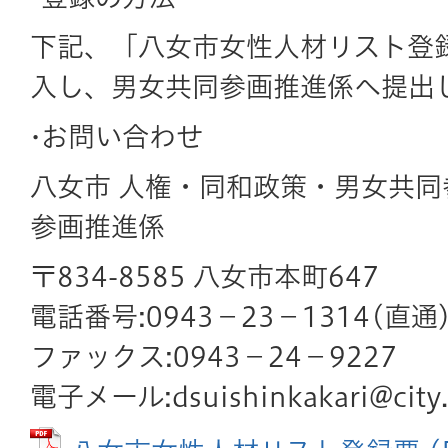
下記、「八女市女性人材リスト登
入し、男女共同参画推進係へ提出
•お問い合わせ
八女市 人権・同和政策・男女共同
参画推進係
〒834-8585 八女市本町647
電話番号:0943−23−1314(直通
ファックス:0943−24−9227
電子メール:dsuishinkakari@city.y