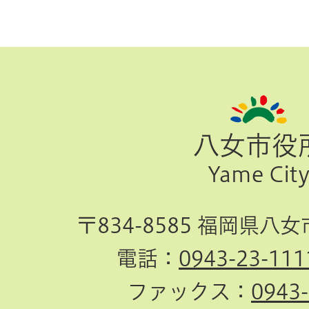
ペ
ー
ジ
八女市役
TOP
Yame Cit
へ
〒834-8585 福岡県八
電話：
0943-23-111
ファックス：
0943