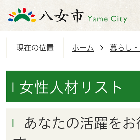
現在の位置
ホーム
暮らし・
女性人材リスト
あなたの活躍をお