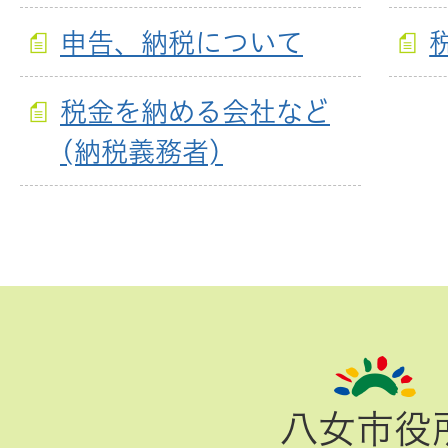
申告、納税について
税金を納める会社など
(納税義務者)
ペ
ー
ジ
八女市役
TOP