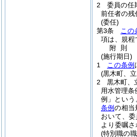
2
委員の任
前任者の残
(委任)
第3条
この
項は、規程
附
則
(施行期日)
1
この条例
(黒木町、
2
黒木町、
用水管理条
例」という
条例
の相当
おいて、委
より委嘱さ
(特別職の