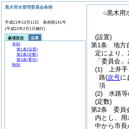
黒木用水管理委員会条例
○黒木用
平成21年12月11日 条例第141号
(平成22年2月1日施行)
(設置)
条項目次
沿革
第1条
地方
本則
第1条
(設置)
定により、
第2条
(定数)
第3条
(委任)
「委員会」
附則
(1)
上井手
路
(
次号
に
項
(2)
水路等
(定数)
第2条
委員
内とし、用
中から市長