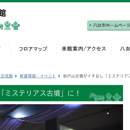
化交流館
新着情報・イベント
岩戸山古墳がイチおし「ミステリア
「ミステリアス古墳」に！