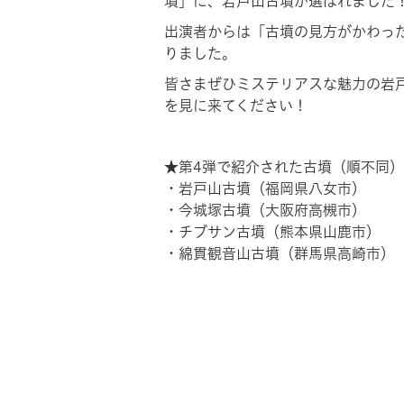
墳」
に、
岩戸山古墳
が選ばれました
出演者からは「古墳の見方がかわっ
りました。
皆さまぜひミステリアスな魅力の岩
を見に来てください！
★第4弾で紹介された古墳
（順不同）
・岩戸山古墳（福岡県八女市）
・今城塚古墳（大阪府高槻市）
・チブサン古墳（熊本県山鹿市）
・綿貫観音山古墳（群馬県高崎市）