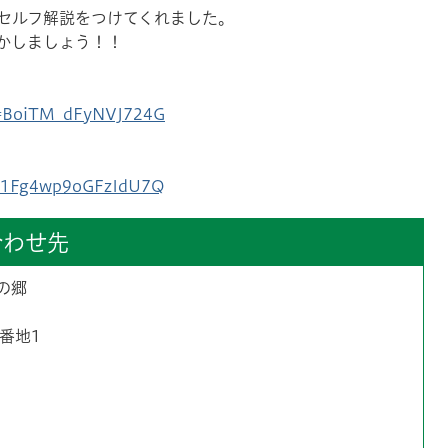
セルフ解説をつけてくれました。
かしましょう！！
i=BoiTM_dFyNVJ724G
i=1Fg4wp9oGFzIdU7Q
合わせ先
の郷
2番地1