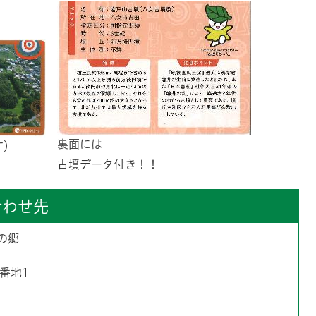
裏面には
す）
古墳データ付き！！
合わせ先
の郷
2番地1