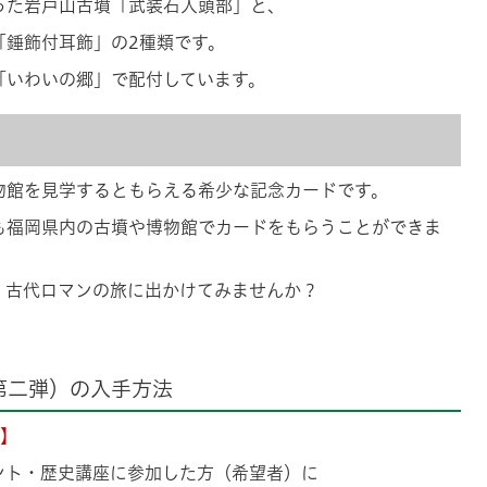
った岩戸山古墳「武装石人頭部」と、
「錘飾付耳飾」の2種類です。
「いわいの郷」で配付しています。
物館を見学するともらえる希少な記念カードです。
も福岡県内の古墳や博物館でカードをもらうことができま
、古代ロマンの旅に出かけてみませんか？
第二弾）の入手方法
ド】
ント・歴史講座に参加した方（希望者）に