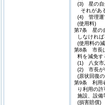
(3)
星の自
それがあ
(4)
管理運
(使用料)
第7条
星の
しなければ
(使用料の減
第8条
市長
料を減免す
(1)
八女市
(2)
市長が
(原状回復の
第9条
利用
り利用の許
施設、設備
(損害賠償)