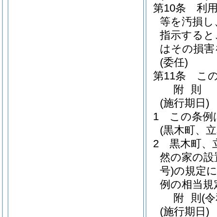
第10条
利
等を汚損し
指示すると
はその損害
(委任)
第11条
こ
附
則
(施行期日)
1
この条例
(黒木町、
2
黒木町、
然の家の設
号)
の規定
例の相当規
附
則
(
(施行期日)