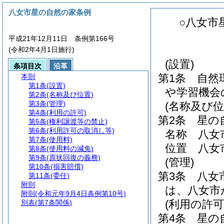
八女市星の自然の家条例
○八女市
平成21年12月11日 条例第166号
(令和2年4月1日施行)
(設置)
条項目次
沿革
第1条
自然
本則
第1条
(設置)
や学習機会
第2条
(名称及び位置)
第3条
(管理)
(名称及び位
第4条
(利用の許可)
第2条
星の
第5条
(権利譲渡等の禁止)
第6条
(利用許可の取消し等)
名称 八女
第7条
(使用料)
位置 八女市
第8条
(使用料の減免)
第9条
(原状回復の義務)
(管理)
第10条
(損害賠償)
第3条
八女
第11条
(委任)
附則
は、八女市
附則
(令和元年9月4日条例第10号)
(利用の許可
別表
(第7条関係)
第4条
星の