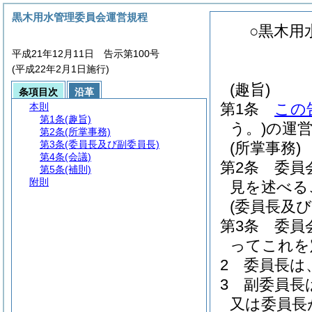
黒木用水管理委員会運営規程
○黒木用
平成21年12月11日 告示第100号
(平成22年2月1日施行)
(趣旨)
条項目次
沿革
第1条
この
本則
第1条
(趣旨)
う。)
の運
第2条
(所掌事務)
第3条
(委員長及び副委員長)
(所掌事務)
第4条
(会議)
第2条
委員
第5条
(補則)
附則
見を述べる
(委員長及び
第3条
委員
ってこれを
2
委員長は
3
副委員長
又は委員長