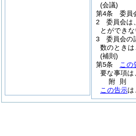
(会議)
第4条
委員
2
委員会は
とができな
3
委員会の
数のときは
(補則)
第5条
この
要な事項は
附
則
この告示
は