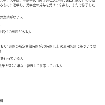
学、大学、大学院、専修学校（高等課程及び専門課程に限る）その他
るものに進学し、奨学金の貸与を受けて
卒業し、または修了した
等の滞納がない人
人
以上居住の意思がある人
おり1週間の所定労働時間が30時間以上 の雇用契約に基づいて就
）
業を行っている人
業を営み1年以上継続して従事している人
資料