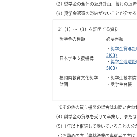
(2) 奨学金の全体の返済計画、毎月の返
(3) 奨学金返還の滞納がないことが分か
※（1）～（3）を証明する資料
奨学金の種類
必要書類
・
奨学金貸与証明書
3KB)
日本学生支援機構
・
奨学金返還証明書
5KB)
福岡県教育文化奨学
・奨学生基本情
財団
・奨学生台帳
※その他の貸与機関の場合はお問い合わ
(4) 奨学金の貸与を受けて卒業し、ま
(5) 1年以上継続して働いていることの分
〇お勤めの方（農林漁業の専従者の方は