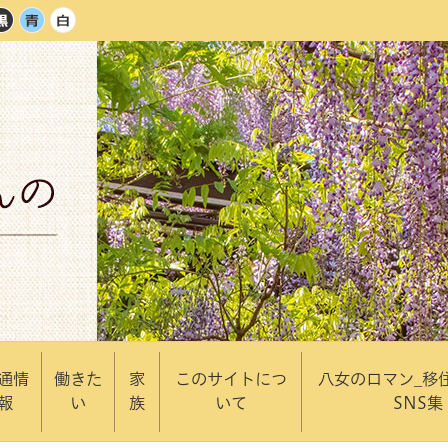
通情
働きた
家
このサイトにつ
八女のロマン_移
報
い
族
いて
SNS集