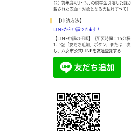
(2) 前年度4月～3月の奨学金引落し記
載された表面・対象となる支払月すべて）
【申請方法】
LINEから申請できます！
【LINE申請の手順】《所要時間：15分
​​1.下記「友だち追加」ボタン、または二
し、八女市公式LINEを友達登録する