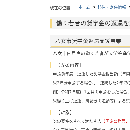
ホーム
移住・定住情報
現在の位置
働く若者の奨学金の返還を
八女市奨学金返還支援事業
八女市内居住の働く若者が大学等進
【支援内容】
申請前年度に返還した奨学金相当額
（年間
※2年分申請する場合は、連続した2年で
例）令和7年度に1回目の申請をした場合
※繰り上げ返還、滞納分の追納等による奨
【対象】
次の要件をすべて満たす人
（国家公務員、