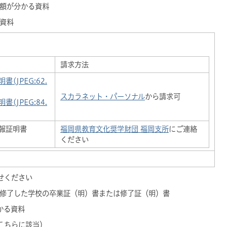
済額が分かる資料
る資料
請求方法
(JPEG:62.
スカラネット・パーソナル
から請求可
(JPEG:84.
報証明書
福岡県教育文化奨学財団 福岡支所
にご連絡
ください
せください
たは修了した学校の卒業証（明）書または修了証（明）書
かる資料
こちらに該当）