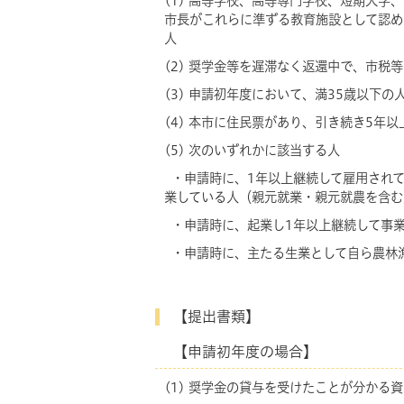
(1) 高等学校、高等専門学校、短期大
市長がこれらに準ずる教育施設として認め
人
(2) 奨学金等を遅滞なく返還中で、市税
(3) 申請初年度において、満35歳以下の
(4) 本市に住民票があり、引き続き5年
(5) 次のいずれかに該当する人
・申請時に、1年以上継続して雇用されて
業している人（親元就業・親元就農を含む
・申請時に、起業し1年以上継続して事
・申請時に、主たる生業として自ら農林漁
【提出書類】
【申請初年度の場合】
(1) 奨学金の貸与を受けたことが分かる